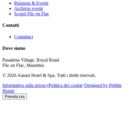
Riunioni & Eventi
Archivio eventi
Scopri Flic en Flac
Contatti
Contattaci
Dove siamo
Pasadena Village, Royal Road
Flic en Flac, Mauritius
© 2026 Aanari Hotel & Spa. Tutti i diritti riservati.
Informativa sulla privacy
Politica dei cookie
·
Designed by Pebble
House
Prenota ora